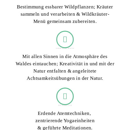
Bestimmung essbarer Wildpflanzen; Kräuter
sammeln und verarbeiten & Wildkräuter-
Menü gemeinsam zubereiten.
Waldbaden und LandArt mit Jasmin und Laura
Mit allen Sinnen in die Atmosphäre des
Waldes eintauchen; Kreativität in und mit der
Natur entfalten & angeleitete
Achtsamkeitsübungen in der Natur.
Yoga und Meditation mit Marlena
Erdende Atemtechniken,
zentrierende Yogaeinheiten
& geführte Meditationen.