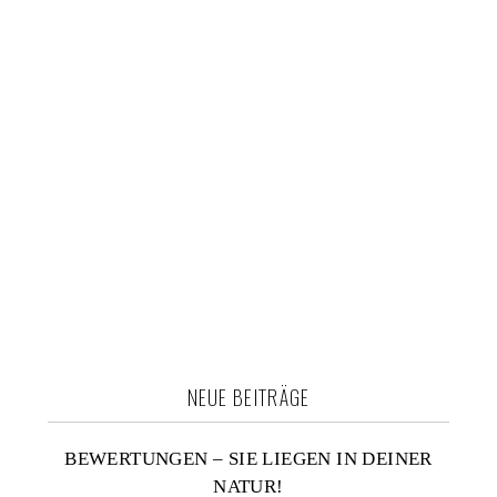
s
i
c
h
t
e
NEUE BEITRÄGE
n
BEWERTUNGEN – SIE LIEGEN IN DEINER
NATUR!