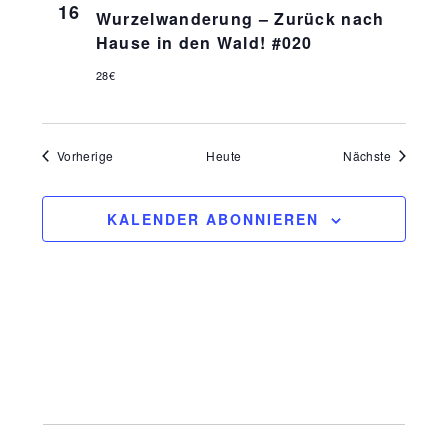
16
g
Wurzelwanderung – Zurück nach
t
Hause in den Wald! #020
A
u
28€
n
n
s
Veranstaltungen
Veranstal
Vorherige
Heute
Nächste
i
g
KALENDER ABONNIEREN
c
e
h
n
t
e
S
n
u
-