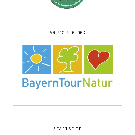
i
o
Veranstalter bei:
n
STARTSEITE