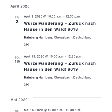
e
S
e
H
a
April 2020
T
E
r
t
E
u
April 3, 2020 @ 10:00 a.m.
-
12:30 p.m.
r
FR.
a
3
m
Wurzelwanderung – Zurück nach
Hause in den Wald! #018
w
n
a
ä
Hainberg
Hainberg, Oberasbach, Deutschland
s
h
28€
n
l
t
e
April 19, 2020 @ 10:00 a.m.
-
12:30 p.m.
SO.
s
n
19
a
Wurzelwanderung – Zurück nach
.
Hause in den Wald! #019
l
t
Hainberg
Hainberg, Oberasbach, Deutschland
t
28€
a
u
Mai 2020
l
n
Mai 16, 2020 @ 10:00 a.m.
-
12:30 p.m.
SA.