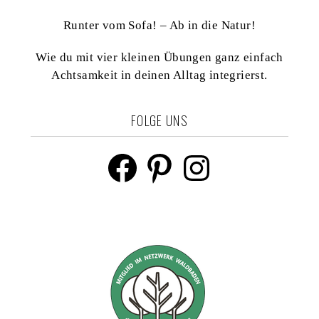
,
Runter vom Sofa! – Ab in die Natur!
N
Wie du mit vier kleinen Übungen ganz einfach
a
Achtsamkeit in deinen Alltag integrierst.
v
FOLGE UNS
i
Facebook
Pinterest
Instagram
g
a
t