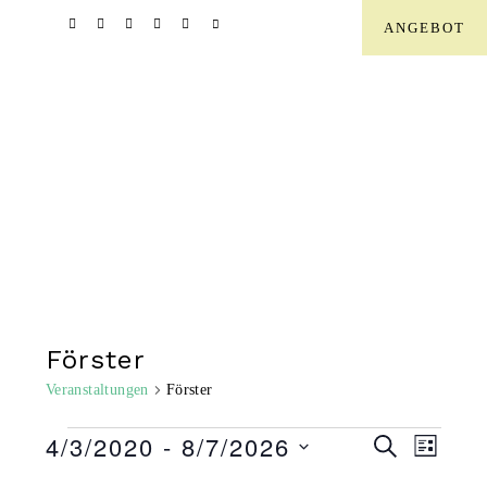
Zur
Skip
Zur
ANGEBOT
Hauptnavigation
to
Fußzeile
SHOW
springen
main
springen
OFFSC
CONTE
content
Förster
Veranstaltungen
Förster
Veranstaltungen
V
V
4/3/2020
 - 
8/7/2026
S
L
U
I
D
C